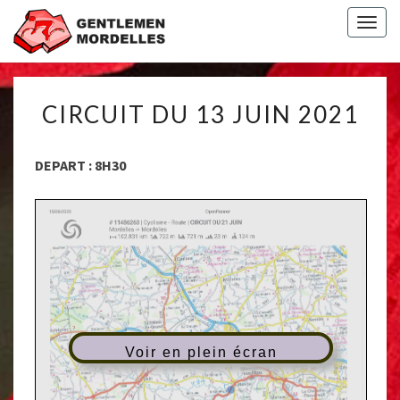
Togg
navig
CIRCUIT
CIRCUIT DU 13 JUIN 2021
DU
13
JUIN
DEPART : 8H30
2021
Voir en plein écran