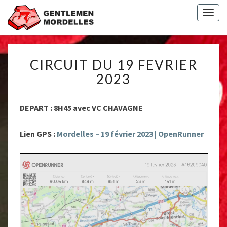
Togg
navig
CIRCUIT
CIRCUIT DU 19 FEVRIER
DU
19
2023
FEVRIER
2023
DEPART : 8H45 avec VC CHAVAGNE
Lien GPS :
Mordelles – 19 février 2023 | OpenRunner