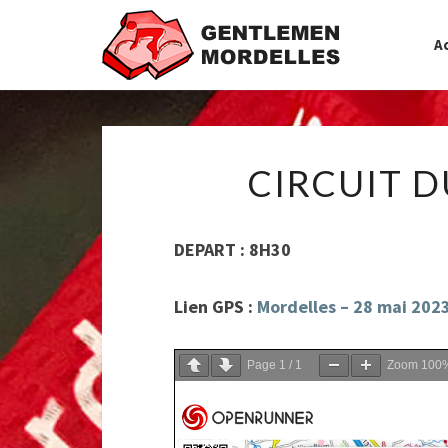
Ac
CIRCUIT D
DEPART : 8H30
Lien GPS :
Mordelles – 28 mai 202
Page
1
/
1
Zoom
100