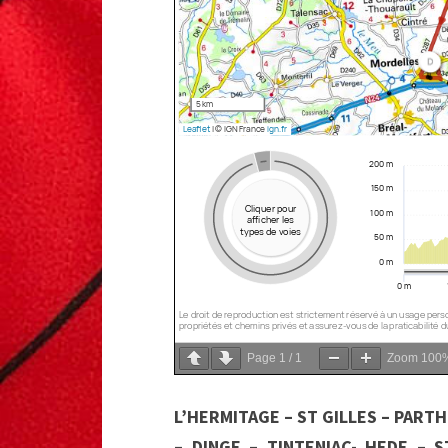
Page
1
/
1
Zoom
100
L’HERMITAGE – ST GILLES – PARTH
– DINGE – TINTENIAC- HEDE – 