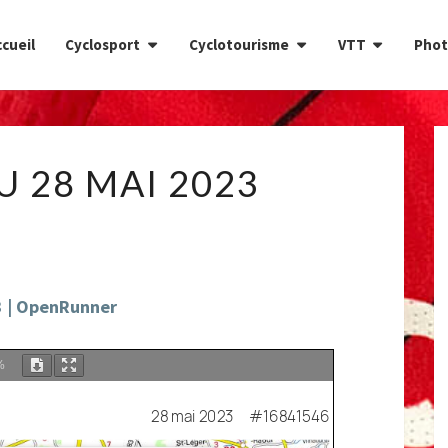
cueil
Cyclosport
Cyclotourisme
VTT
Phot
CIRCUIT
U 28 MAI 2023
DU
28
MAI
2023
3 | OpenRunner
%