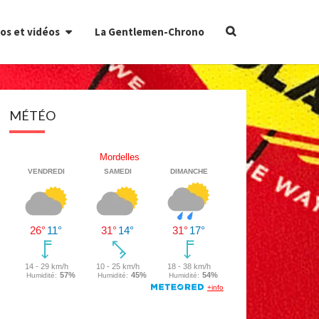
Search
os et vidéos
La Gentlemen-Chrono
Icon
MÉTÉO