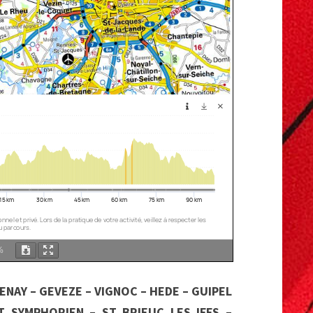
%
ENAY – GEVEZE – VIGNOC – HEDE – GUIPEL
ST SYMPHORIEN – ST BRIEUC LES IFFS –