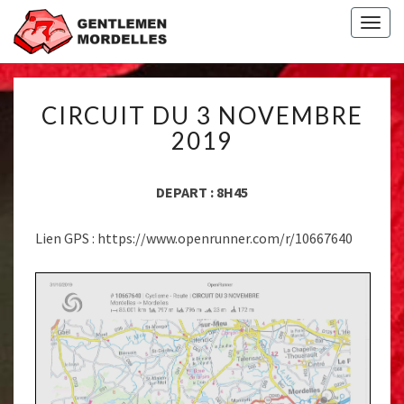
Togg
navig
CIRCUIT
CIRCUIT DU 3 NOVEMBRE
DU
3
2019
NOVEMBRE
2019
DEPART : 8H45
Lien GPS : https://www.openrunner.com/r/10667640