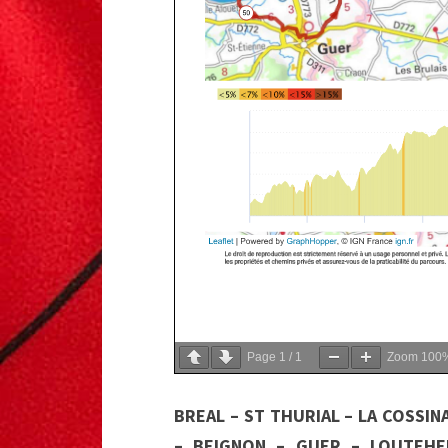
Page
1
/
1
Zoom
100
BREAL – ST THURIAL – LA COSSIN
– BEIGNON – GUER – LOUTEHE