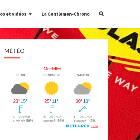
Search
os et vidéos
La Gentlemen-Chrono
Icon
MÉTÉO