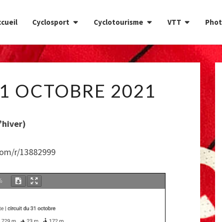
cueil
Cyclosport
Cyclotourisme
VTT
Phot
CIRCUIT
31 OCTOBRE 2021
DU
31
OCTOBRE
’hiver)
2021
com/r/13882999
%