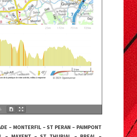
%
ADE – MONTERFIL – ST PERAN – PAIMPONT
L – MAXENT – ST THURIAL – BREAL –