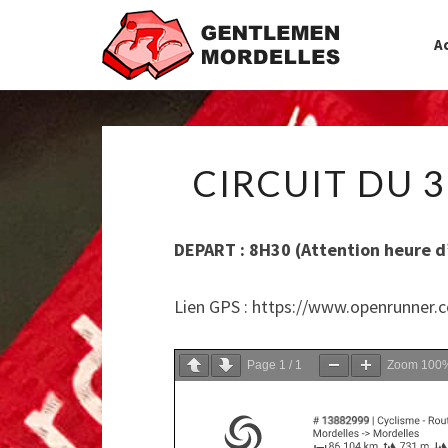
Ac
CIRCUIT DU 
DEPART : 8H30 (Attention heure d
Lien GPS : https://www.openrunner.
Page
1
/
1
Zoom
100