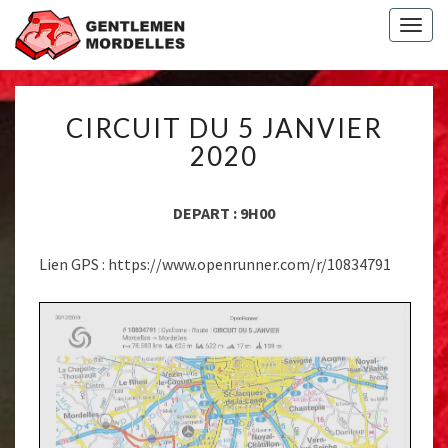
Togg
navig
CIRCUIT
CIRCUIT DU 5 JANVIER
DU
5
2020
JANVIER
2020
DEPART : 9H00
Lien GPS : https://www.openrunner.com/r/10834791