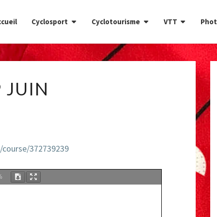
cueil
Cyclosport
Cyclotourisme
VTT
Phot
29
 JUIN
JUIN
n/course/372739239
%