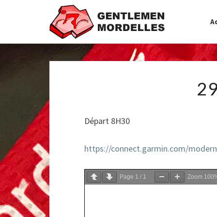
Ac
29
Départ 8H30
https://connect.garmin.com/moder
Page
1
/
1
Zoom
100