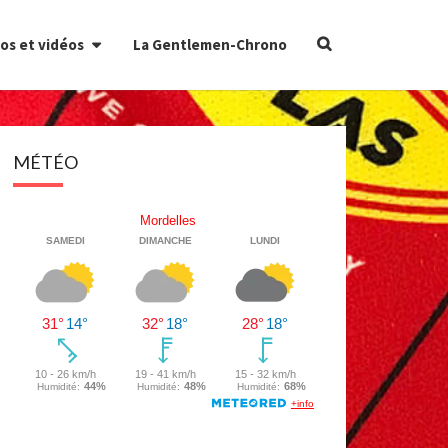
Search
os et vidéos
La Gentlemen-Chrono
Icon
MÉTÉO