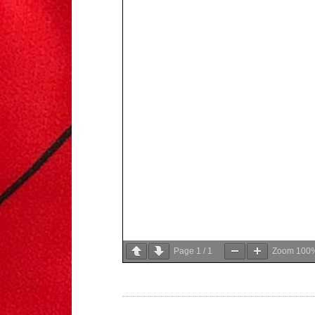
Page
1
/
1
Zoom
100