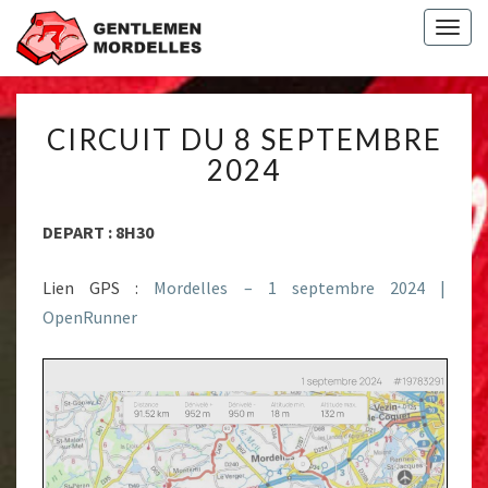
Togg
navig
CIRCUIT
CIRCUIT DU 8 SEPTEMBRE
DU
8
2024
SEPTEMBRE
2024
DEPART : 8H30
Lien GPS :
Mordelles – 1 septembre 2024 |
OpenRunner