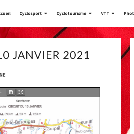
cueil
Cyclosport
Cyclotourisme
VTT
Phot
CIRCUIT
10 JANVIER 2021
DU
10
JANVIER
GNE
2021
%