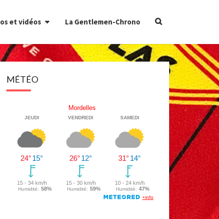
Search
os et vidéos
La Gentlemen-Chrono
Icon
MÉTÉO