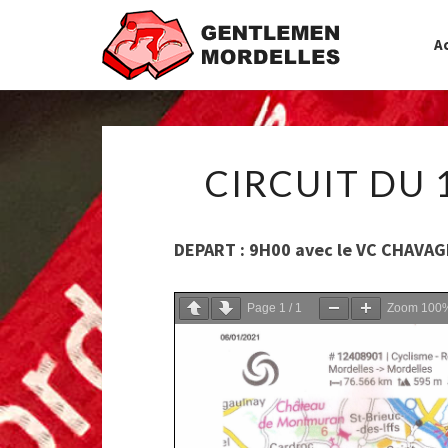
Ac
CIRCUIT DU 
DEPART : 9H00 avec le VC CHAVA
Page
1
/
1
Zoom
100