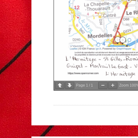
Page
1
/
1
Zoom
100