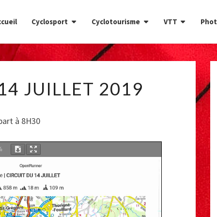
cueil
Cyclosport
Cyclotourisme
VTT
Phot
CIRCUIT
14 JUILLET 2019
DU
14
JUILLET
part à 8H30
2019
%