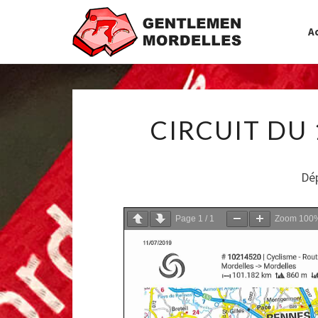
Ac
CIRCUIT DU 
Dé
Page
1
/
1
Zoom
100