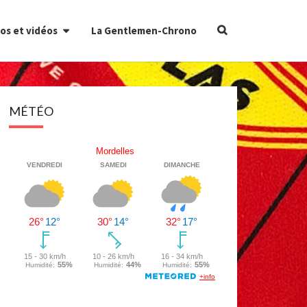
Search
os et vidéos
La Gentlemen-Chrono
Icon
MÉTÉO