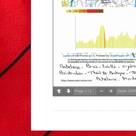
Page
1
/
1
Zoom
100