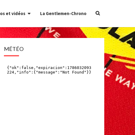
Search
os et vidéos
La Gentlemen-Chrono
Icon
MÉTÉO