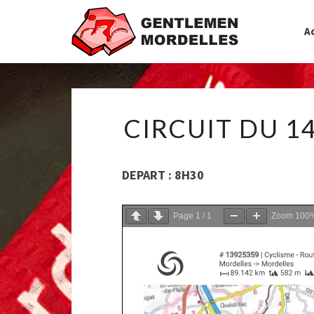
Ac
CIRCUIT DU 1
DEPART : 8H30
Page
1
/
1
Zoom
100