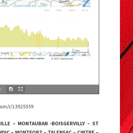
%
com/r/13925359
MILLE – MONTAUBAN -BOISGERVILLY – ST
NDIC – MONTFORT – TALENSAC – CINTRE –