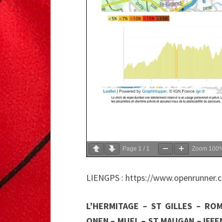
Page
1
/
1
Zoom
100
LIENGPS : https://www.openrunner.
L’HERMITAGE – ST GILLES – RO
ONEN – MUEL – ST MAUGAN – IFFE