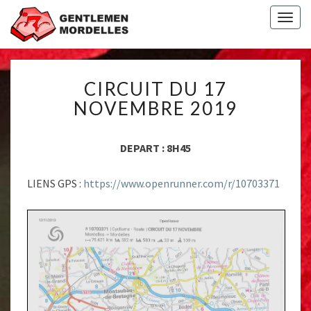
Togg
navig
CIRCUIT
CIRCUIT DU 17
DU
17
NOVEMBRE 2019
NOVEMBRE
2019
DEPART : 8H45
LIENS GPS :
https://www.openrunner.com/r/10703371