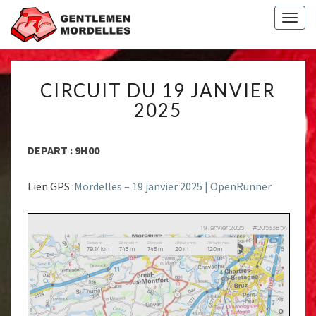
Togg
navig
CIRCUIT
CIRCUIT DU 19 JANVIER
DU
19
2025
JANVIER
2025
DEPART : 9H00
Lien GPS :
Mordelles – 19 janvier 2025 | OpenRunner