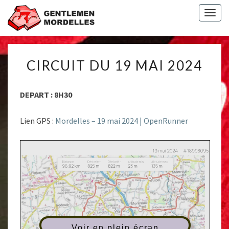
Togg
navig
CIRCUIT
CIRCUIT DU 19 MAI 2024
DU
19
MAI
DEPART : 8H30
2024
Lien GPS :
Mordelles – 19 mai 2024 | OpenRunner
Voir en plein écran