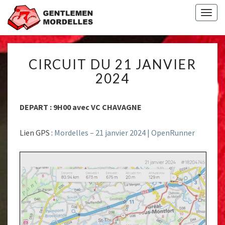
Togg
navig
CIRCUIT
CIRCUIT DU 21 JANVIER
DU
21
2024
JANVIER
2024
DEPART : 9H00 avec VC CHAVAGNE
Lien GPS :
Mordelles – 21 janvier 2024 | OpenRunner