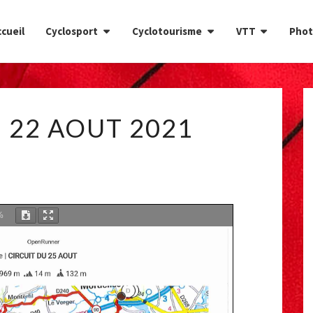
cueil
Cyclosport
Cyclotourisme
VTT
Phot
CIRCUIT
 22 AOUT 2021
DU
22
AOUT
2021
%