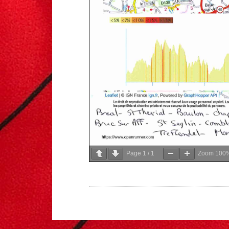
Page
1
/
1
Zoom
100