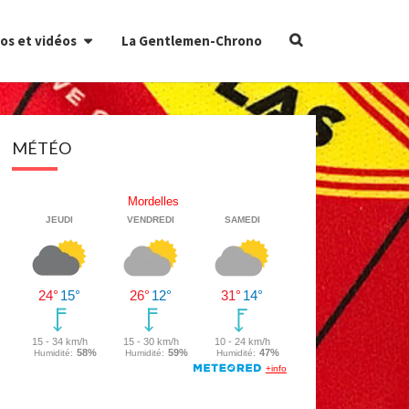
Search
os et vidéos
La Gentlemen-Chrono
Icon
MÉTÉO