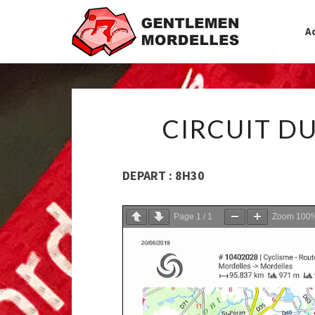
Ac
CIRCUIT DU
DEPART : 8H30
Page
1
/
1
Zoom
100