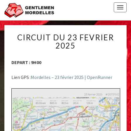
Togg
navig
CIRCUIT
CIRCUIT DU 23 FEVRIER
DU
23
2025
FEVRIER
2025
DEPART : 9H00
Lien GPS :
Mordelles – 23 février 2025 | OpenRunner