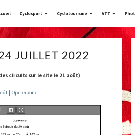
cueil
Cyclosport
Cyclotourisme
VTT
Phot
CIRCUIT
24 JUILLET 2022
DU
24
JUILLET
s circuits sur le site le 21 août)
2022
 août | OpenRunner
%