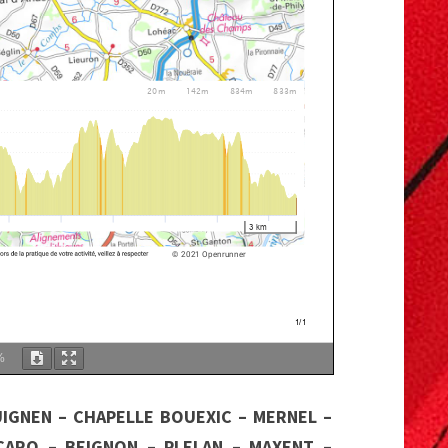
%
UIGNEN – CHAPELLE BOUEXIC – MERNEL –
ARO – BEIGNON – PLELAN – MAXENT –