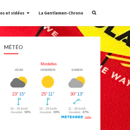
Search
os et vidéos
La Gentlemen-Chrono
Icon
MÉTÉO