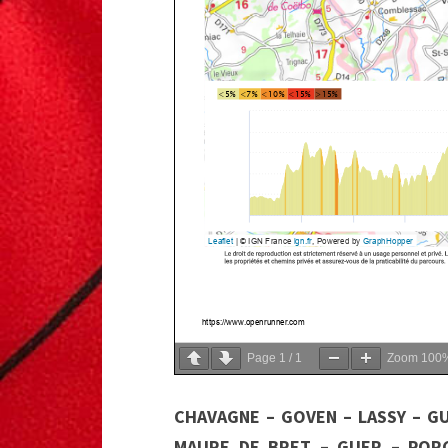
Page
1
/
1
Zoom
100
CHAVAGNE – GOVEN – LASSY – G
MAURE DE BRET – GUER – PORC