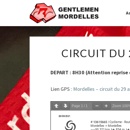
Ac
CIRCUIT DU 
DEPART : 8H30 (Attention reprise de
Lien GPS :
Mordelles – circuit du 29
Page
1
/
1
Zoom
100