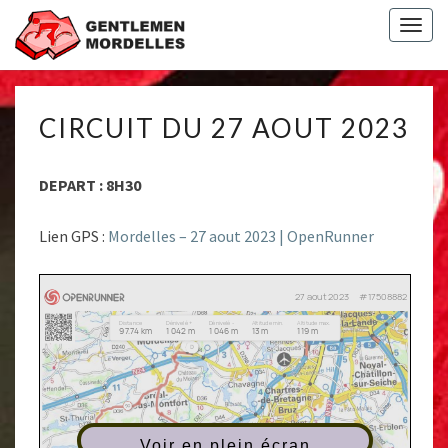
Togg
navig
CIRCUIT
CIRCUIT DU 27 AOUT 2023
DU
27
AOUT
DEPART : 8H30
2023
Lien GPS :
Mordelles – 27 aout 2023 | OpenRunner
Voir en plein écran