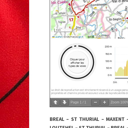
Page
1
/
1
Zoom
100
BREAL – ST THURIAL – MAXENT 
LOUTEHEL – ST THURIAL – BREAL