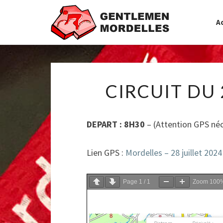
Ac
CIRCUIT DU 
DEPART : 8H30
– (Attention GPS néc
Lien GPS :
Mordelles – 28 juillet 202
Page
1
/
1
Zoom
100