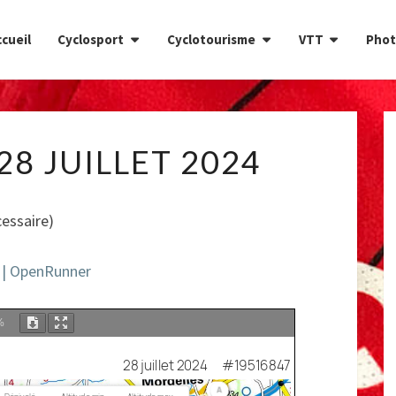
cueil
Cyclosport
Cyclotourisme
VTT
Phot
CIRCUIT
28 JUILLET 2024
DU
28
JUILLET
essaire)
2024
4 | OpenRunner
%