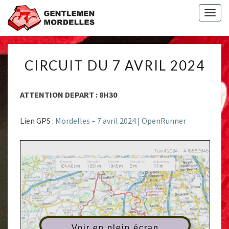
Togg
navig
CIRCUIT
CIRCUIT DU 7 AVRIL 2024
DU
7
AVRIL
ATTENTION DEPART : 8H30
2024
Lien GPS :
Mordelles – 7 avril 2024 | OpenRunner
Voir en plein écran