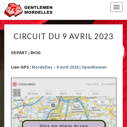
Togg
navig
CIRCUIT
CIRCUIT DU 9 AVRIL 2023
DU
9
AVRIL
DEPART ; 8H30
2023
Lien GPS :
Mordelles – 9 avril 2023 | OpenRunner
Voir en plein écran