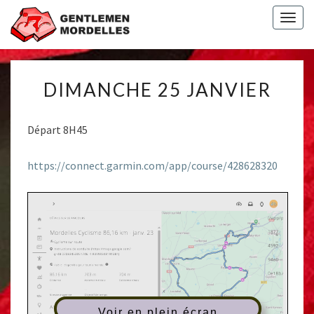
Togg
navig
DIMANCHE
DIMANCHE 25 JANVIER
25
JANVIER
Départ 8H45
https://connect.garmin.com/app/course/428628320
Voir en plein écran