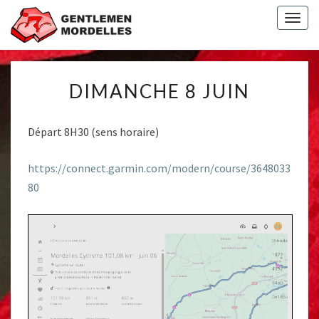
Togg
navig
DIMANCHE
DIMANCHE 8 JUIN
8
JUIN
Départ 8H30 (sens horaire)
https://connect.garmin.com/modern/course/3648033
80