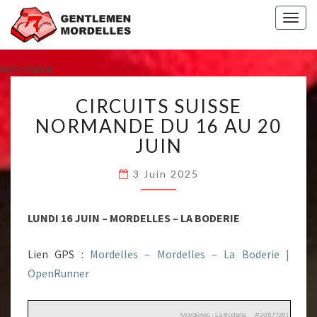
Togg
navig
non-classe
CIRCUITS
CIRCUITS SUISSE
SUISSE
NORMANDE
NORMANDE DU 16 AU 20
DU
JUIN
16
AU
3 Juin 2025
20
JUIN
LUNDI 16 JUIN – MORDELLES – LA BODERIE
Lien GPS :
Mordelles – Mordelles – La Boderie |
OpenRunner