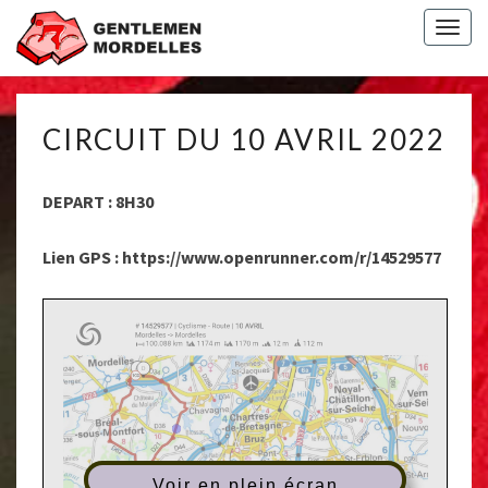
Togg
navig
CIRCUIT
CIRCUIT DU 10 AVRIL 2022
DU
10
AVRIL
DEPART : 8H30
2022
Lien GPS : https://www.openrunner.com/r/14529577
Voir en plein écran