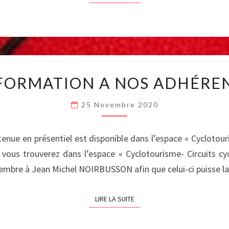
INFORMATION
FORMATION A NOS ADHÉRE
A
NOS
25 Novembre 2020
ADHÉRENTS
ue en présentiel est disponible dans l’espace « Cyclotouri
vous trouverez dans l’espace « Cyclotourisme- Circuits c
écembre à Jean Michel NOIRBUSSON afin que celui-ci puisse 
LIRE LA SUITE
LIRE LA SUITE