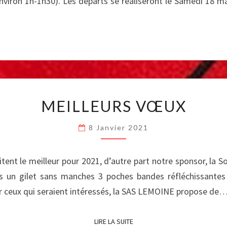
environ 1h-1h30). Les départs se réaliseront le Samedi 18
MAI
MEILLEURS
MEILLEURS VŒUX
VŒUX
8 Janvier 2021
nt le meilleur pour 2021, d’autre part notre sponsor, la 
s un gilet sans manches 3 poches bandes réfléchissantes 
r ceux qui seraient intéressés, la SAS LEMOINE propose de
LIRE LA SUITE
LIRE LA SUITE