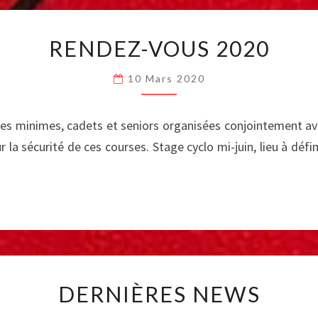
RENDEZ-
RENDEZ-VOUS 2020
VOUS
2020
10 Mars 2020
ourses minimes, cadets et seniors organisées conjointement
la sécurité de ces courses. Stage cyclo mi-juin, lieu à défi
DERNIÈRES
DERNIÈRES NEWS
NEWS