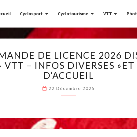
cueil
Cyclosport
Cyclotourisme
VTT
Phot
DOSSIER
MANDE DE LICENCE 2026 DI
DE
DEMANDE
» VTT – INFOS DIVERSES »ET
DE
D’ACCUEIL
LICENCE
2026
22 Décembre 2025
DISPONIBLE
AUSSI
DANS
L’ESPACE
»
VTT