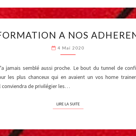
INFORMATION
FORMATION A NOS ADHERE
A
NOS
4 Mai 2020
ADHERENTS
n’a jamais semblé aussi proche. Le bout du tunnel de conf
our les plus chanceux qui en avaient un vos home trainer
 conviendra de privilégier les…
LIRE LA SUITE
LIRE LA SUITE