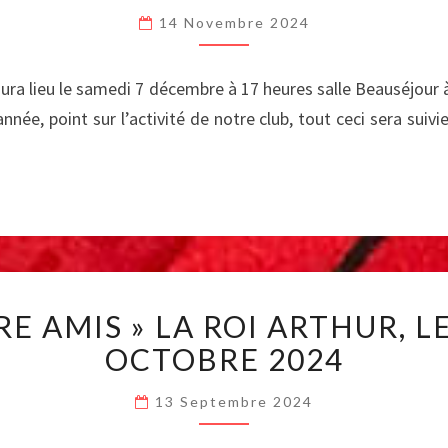
DU
14 Novembre 2024
CLUB
2024
ra lieu le samedi 7 décembre à 17 heures salle Beauséjour 
nnée, point sur l’activité de notre club, tout ceci sera sui
SORTIE
RE AMIS » LA ROI ARTHUR, 
« ENTRE
AMIS »
OCTOBRE 2024
LA
ROI
13 Septembre 2024
ARTHUR,