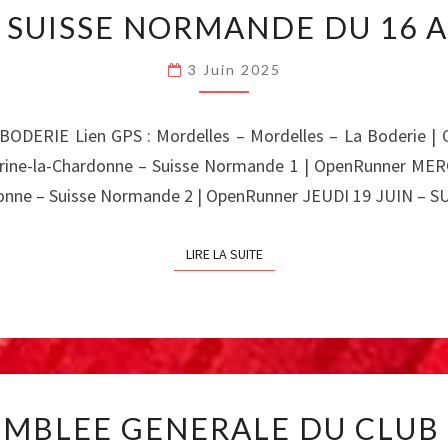
CIRCUITS
–
 SUISSE NORMANDE DU 16 A
SUISSE
INFOS
NORMANDE
DIVERSES »ET
3 Juin 2025
DU
SUR
16
CETTE
AU
PAGE
ODERIE Lien GPS : Mordelles – Mordelles – La Boderie |
20
D’ACCUEIL
rine-la-Chardonne – Suisse Normande 1 | OpenRunner M
JUIN
rdonne – Suisse Normande 2 | OpenRunner JEUDI 19 JUIN – 
LIRE LA SUITE
LIRE LA SUITE
ASSEMBLEE
EMBLEE GENERALE DU CLUB 
GENERALE