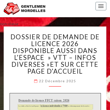
Togg
navig
non-classe
DOSSIER
DOSSIER DE DEMANDE DE
DE
DEMANDE
LICENCE 2026
DE
DISPONIBLE AUSSI DANS
LICENCE
L’ESPACE » VTT – INFOS
2026
DIVERSES »ET SUR CETTE
DISPONIBLE
AUSSI
PAGE D’ACCUEIL
DANS
L’ESPACE
22 Décembre 2025
»
VTT
–
INFOS
DIVERSES »ET