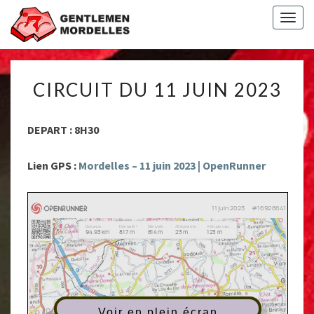
Togg
navig
CIRCUIT
CIRCUIT DU 11 JUIN 2023
DU
11
JUIN
DEPART : 8H30
2023
Lien GPS :
Mordelles – 11 juin 2023 | OpenRunner
Voir en plein écran