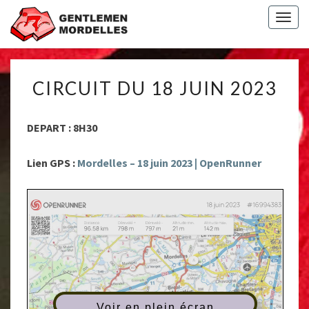
Togg
navig
CIRCUIT
CIRCUIT DU 18 JUIN 2023
DU
18
JUIN
DEPART : 8H30
2023
Lien GPS :
Mordelles – 18 juin 2023 | OpenRunner
Voir en plein écran