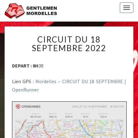
Togg
navig
CIRCUIT
CIRCUIT DU 18
DU
18
SEPTEMBRE 2022
SEPTEMBRE
2022
DEPART : 8H
30
Lien GPS :
Mordelles – CIRCUIT DU 18 SEPTEMBRE |
OpenRunner