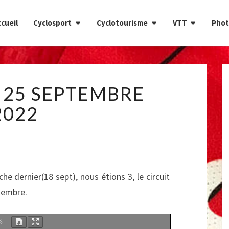
cueil
Cyclosport
Cyclotourisme
VTT
Phot
CIRCUIT
 25 SEPTEMBRE
DU
25
2022
SEPTEMBRE
2022
e dernier(18 sept), nous étions 3, le circuit
tembre.
%