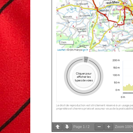
Page
1
/
2
Zoom
100