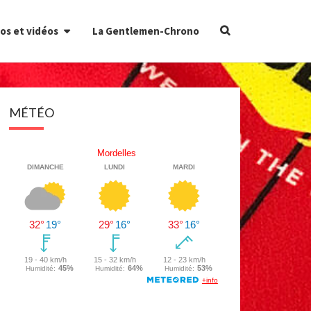
Search
os et vidéos
La Gentlemen-Chrono
Icon
MÉTÉO