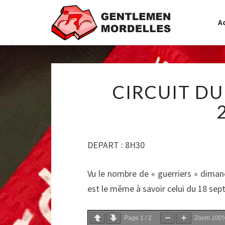
Ac
CIRCUIT DU
DEPART : 8H30
Vu le nombre de « guerriers » dimanch
est le même à savoir celui du 18 sep
Page
1
/
2
Zoom
100