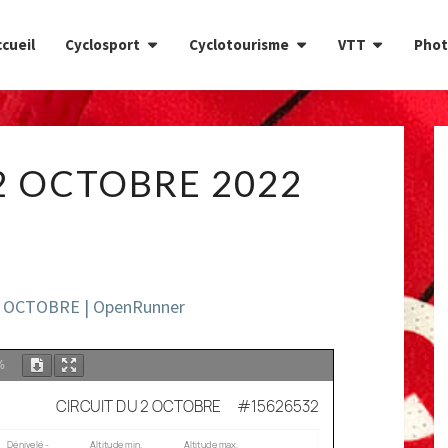
cueil
Cyclosport
Cyclotourisme
VTT
Phot
CIRCUIT
2 OCTOBRE 2022
DU
2
OCTOBRE
2022
2 OCTOBRE | OpenRunner
%