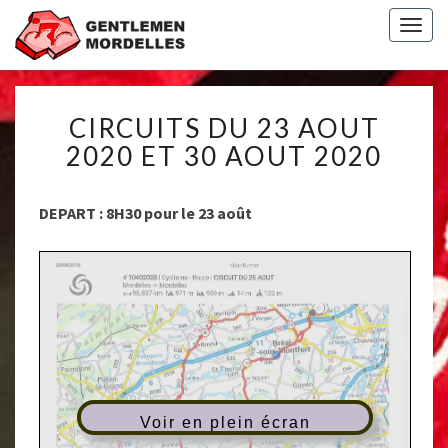
Togg
navig
CIRCUITS
CIRCUITS DU 23 AOUT
DU
23
2020 ET 30 AOUT 2020
AOUT
2020
DEPART : 8H30 pour le 23 août
ET
30
AOUT
2020
Voir en plein écran