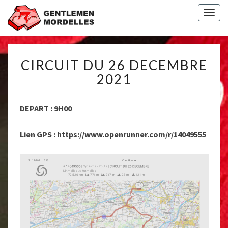
Togg
navig
CIRCUIT
CIRCUIT DU 26 DECEMBRE
DU
26
2021
DECEMBRE
2021
DEPART : 9H00
Lien GPS : https://www.openrunner.com/r/14049555