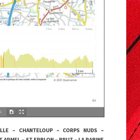
%
ILLE – CHANTELOUP – CORPS NUDS –
 ARMEL – ST ERBLON – BRUZ – LA RABINE