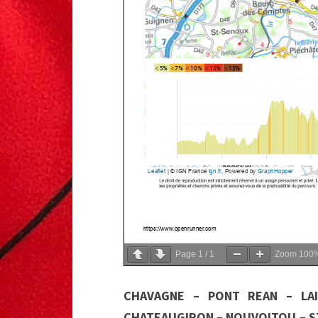
Page
1
/
1
Zoom
100
CHAVAGNE – PONT REAN – LA
CHATEAUGIRON – NOUVOITOU – ST