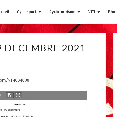
cueil
Cyclosport
Cyclotourisme
VTT
Phot
CIRCUIT
9 DECEMBRE 2021
DU
19
DECEMBRE
2021
com/r/14034808
%