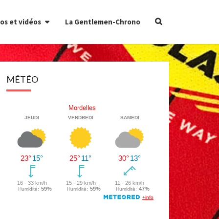
Search
os et vidéos
La Gentlemen-Chrono
Icon
MÉTÉO