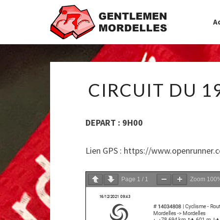
Ac
CIRCUIT DU 1
DEPART : 9H00
Lien GPS : https://www.openrunner.
Page
1
/
1
Zoom
100