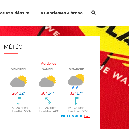
Search
os et vidéos
La Gentlemen-Chrono
Icon
MÉTÉO