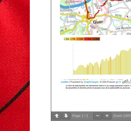
Page
1
/
1
Zoom
100