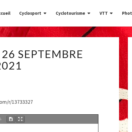
cueil
Cyclosport
Cyclotourisme
VTT
Phot
CIRCUIT
 26 SEPTEMBRE
DU
26
2021
SEPTEMBRE
2021
com/r/13733327
%