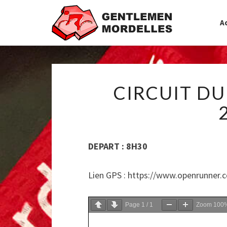
Ac
CIRCUIT DU
DEPART : 8H30
Lien GPS : https://www.openrunner.
Page
1
/
1
Zoom
100