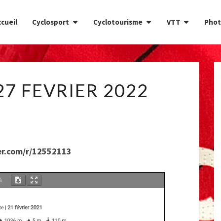
cueil
Cyclosport
Cyclotourisme
VTT
Phot
CIRCUIT
27 FEVRIER 2022
DU
27
FEVRIER
2022
er.com/r/12552113
%