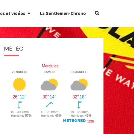
Search
os et vidéos
La Gentlemen-Chrono
Icon
MÉTÉO