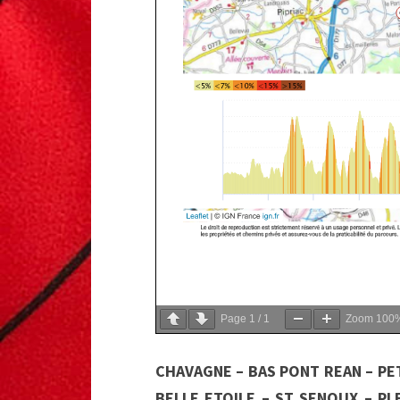
Page
1
/
1
Zoom
100
CHAVAGNE – BAS PONT REAN – P
BELLE ETOILE – ST SENOUX – PL