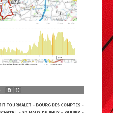
%
ETIT TOURMALET – BOURG DES COMPTES –
ECHATEL – ST MALO DE PHILY – GUIPRY –