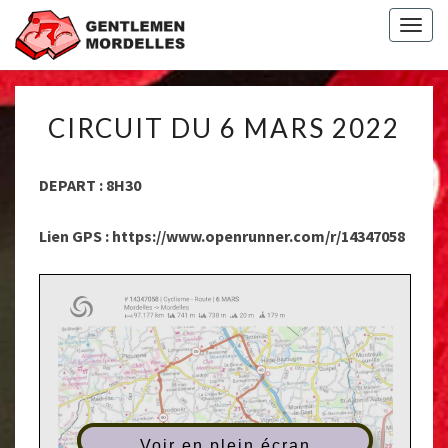
Togg
navig
CIRCUIT
CIRCUIT DU 6 MARS 2022
DU
6
MARS
DEPART : 8H30
2022
Lien GPS : https://www.openrunner.com/r/14347058
Voir en plein écran