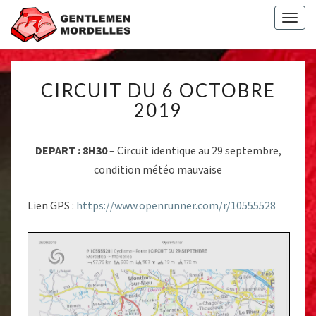
Togg
navig
CIRCUIT
CIRCUIT DU 6 OCTOBRE
DU
6
2019
OCTOBRE
2019
DEPART : 8H30
– Circuit identique au 29 septembre,
condition météo mauvaise
Lien GPS :
https://www.openrunner.com/r/10555528