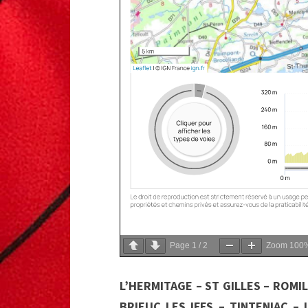
Page
1
/
2
Zoom
100
L’HERMITAGE – ST GILLES – ROMIL
BRIEUC LES IFFS – TINTENIAC –