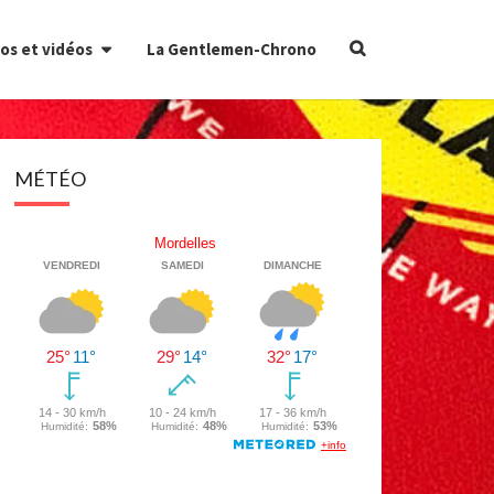
Search
os et vidéos
La Gentlemen-Chrono
Icon
MÉTÉO