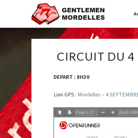
Ac
CIRCUIT DU 4
DEPART : 8H30
Lien GPS :
Mordelles – 4 SEPTEMBRE
Page
1
/
2
Zoom
100