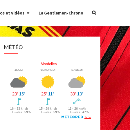
Search
os et vidéos
La Gentlemen-Chrono
Icon
MÉTÉO