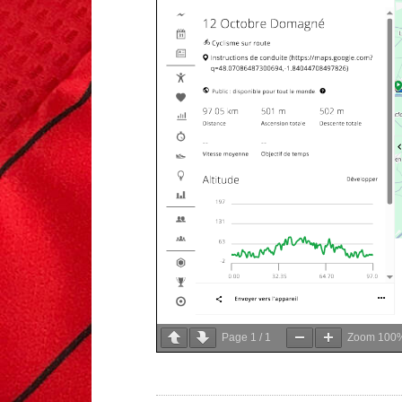
Page
1
/
1
Zoom
100