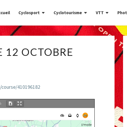
cueil
Cyclosport
Cyclotourisme
VTT
Phot
DIMANCHE
 12 OCTOBRE
12
OCTOBRE
n/course/410196182
%