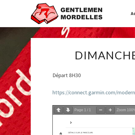
Ac
DIMANCHE
Départ 8H30
https://connect.garmin.com/moder
Page
1
/
1
Zoom
100