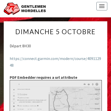
Togg
navig
DIMANCHE
DIMANCHE 5 OCTOBRE
5
OCTOBRE
Départ 8H30
https://connect.garmin.com/modern/course/4091129
48
PDF Embedder requires a url attribute