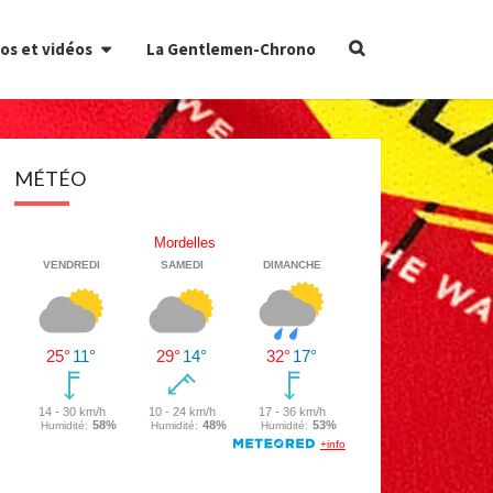
Search
os et vidéos
La Gentlemen-Chrono
Icon
MÉTÉO