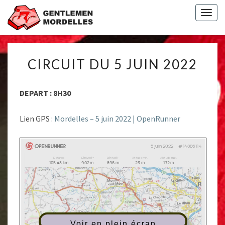
Togg
navig
CIRCUIT
CIRCUIT DU 5 JUIN 2022
DU
5
JUIN
DEPART : 8H30
2022
Lien GPS :
Mordelles – 5 juin 2022 | OpenRunner
Voir en plein écran